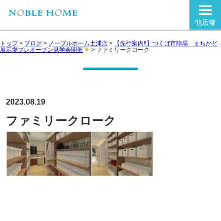
他店舗
トップ
>
ブログ
>
ノーブルホーム土浦店
>
【先行案内‼】つくば市陣場 まちかど
展示場プレオープン見学会開催
>
ファミリークローク
2023.08.19
ファミリークローク