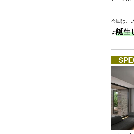
今回は、
誕生
に
SPEC