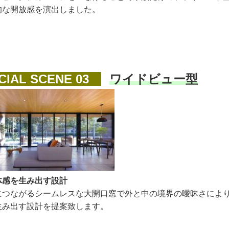
的な開放感を演出しました。
IAL SCENE 03
ワイドビュー型
体感を生み出す設計
につながるシームレスな大開口窓で外と中の境界の曖昧さによ
生み出す設計を提案致します。