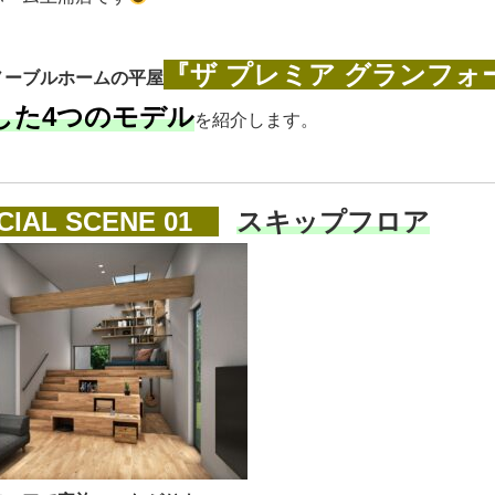
『ザ プレミア グランフォ
ノーブルホームの平屋
した4つのモデル
を紹介します。
IAL SCENE 01
スキップフロア