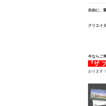
自由に、
クリエイ
今ならご
『ザ 
おります