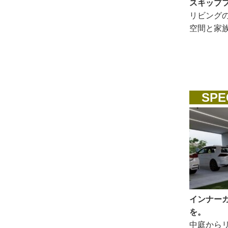
スキップ
リビング
空間と家
SPEC
インナー
を。
中庭から