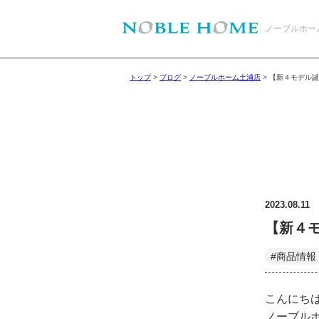
ノーブルホー
トップ
>
ブログ
>
ノーブルホーム土浦店
>
【新４モデル誕
2023.08.11
【新４
#商品情報
こんにち
ノーブル