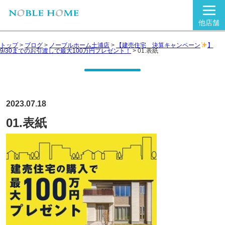
他店舗
トップ
>
ブログ
>
ノーブルホーム土浦店
>
【建売住宅 決算キャンペーン
】
9/30までのお引渡しで最大100万円プレゼント！
>
01.表紙
2023.07.18
01.表紙