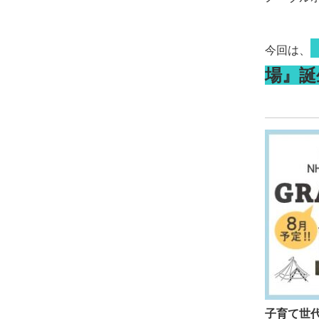
今回は、
場』誕
子育て世