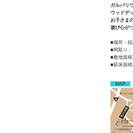
ガルバリ
ウッドデ
お子さま
遊び心が
■場所：
■間取り：
■敷地面積：
■延床面積：
MAP