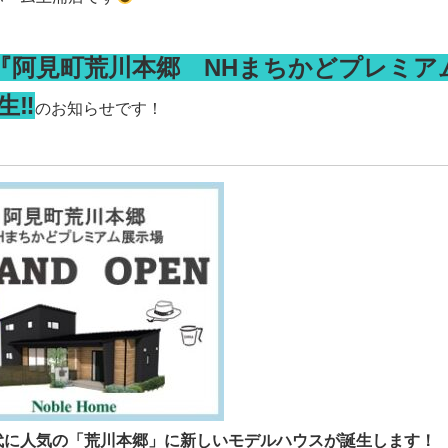
『阿見町荒川本郷 NHまちかどプレミア
生‼
のお知らせです！
代に人気の「荒川本郷」に新しいモデルハウスが誕生します！