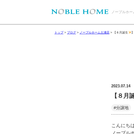
ノーブルホー
トップ
>
ブログ
>
ノーブルホーム土浦店
>
【８月誕生
2023.07.14
【８月
#分譲地
こんにち
ノーブル