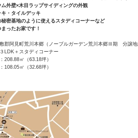
ウム外壁×木目ラップサイディングの外観
ッキ・タイルデッキ
の秘密基地のように使えるスタディコーナーなど
つまったお家です！
稲敷郡阿見町荒川本郷（ノーブルガーデン荒川本郷Ⅲ期 分譲地
３LDK＋スタディコーナー
208.88㎡（63.18坪）
108.05㎡（32.68坪）