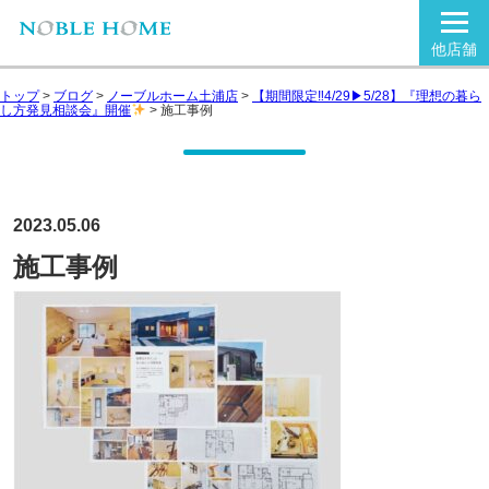
他店舗
トップ
>
ブログ
>
ノーブルホーム土浦店
>
【期間限定‼4/29▶5/28】『理想の暮ら
し方発見相談会』開催
>
施工事例
2023.05.06
施工事例