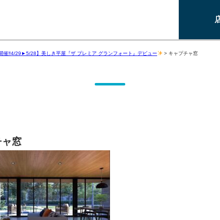
催‼4/29►5/28】美しき平屋『ザ プレミア グランフォート』デビュー
>
キャプチャ窓
チャ窓