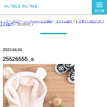
他店舗
トップ
>
ブログ
>
ノーブルホーム土浦店
>
【コラム紹介
】子育てに役立つサブ
スク4選
>
25526555_s
2023.04.04
25526555_s