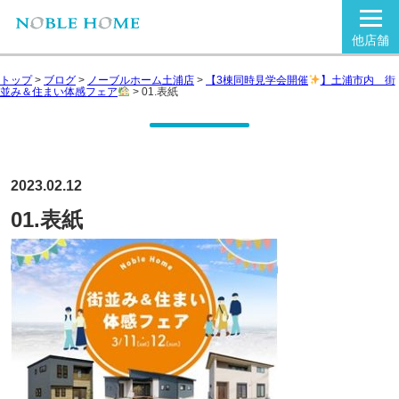
他店舗
トップ
>
ブログ
>
ノーブルホーム土浦店
>
【3棟同時見学会開催
】土浦市内 街
並み＆住まい体感フェア
>
01.表紙
2023.02.12
01.表紙