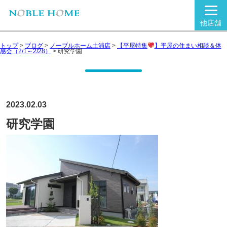
他店舗
トップ
>
ブログ
>
ノーブルホーム土浦店
>
【平屋特集
】平屋の住まい相談＆体
感会（2/1～2/28）
>
研究学園
2023.02.03
研究学園