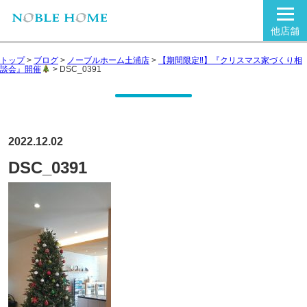
他店舗
トップ
>
ブログ
>
ノーブルホーム土浦店
>
【期間限定‼】『クリスマス家づくり相
談会』開催
>
DSC_0391
2022.12.02
DSC_0391