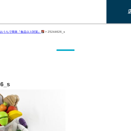
おうちで簡単『食品ロス対策』
>
25244626_s
26_s