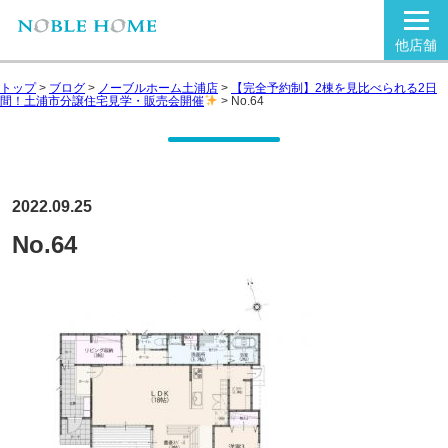
他店舗
トップ
>
ブログ
>
ノーブルホーム土浦店
>
【完全予約制】2棟を見比べられる2日
間！土浦市分譲住宅見学・販売会開催
>
No.64
2022.09.25
No.64