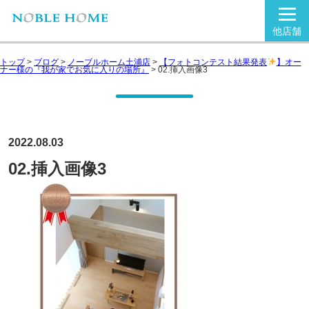
他店舗
トップ
>
ブログ
>
ノーブルホーム土浦店
>
【フォトコンテスト結果発表
】オー
ナー様の『我が家でお気に入りの場所』
>
02.挿入画像3
2022.08.03
02.挿入画像3