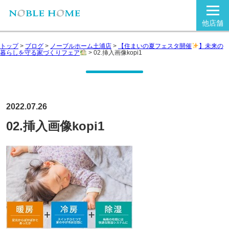
他店舗
トップ
>
ブログ
>
ノーブルホーム土浦店
>
【住まいの夏フェスタ開催
】未来の
暮らしを守る家づくりフェア
>
02.挿入画像kopi1
2022.07.26
02.挿入画像kopi1