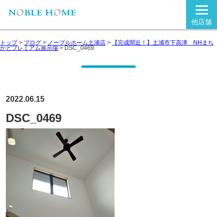
他店舗
トップ
>
ブログ
>
ノーブルホーム土浦店
>
【完成間近！】土浦市下高津 NHまち
かどプレミアム展示場
>
DSC_0469
2022.06.15
DSC_0469