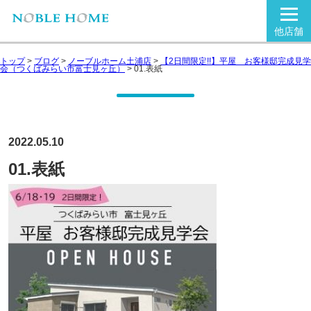
他店舗
トップ
>
ブログ
>
ノーブルホーム土浦店
>
【2日間限定!!】平屋 お客様邸完成見学
会（つくばみらい市富士見ヶ丘）
>
01.表紙
2022.05.10
01.表紙