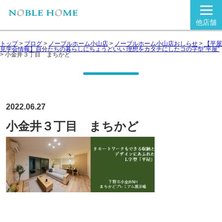
他店舗
トップ
>
ブログ
>
ノーブルホーム小山店
>
ノーブルホーム小山店おしらせ
>
【平屋
見学会情報】自分たちの暮らしにちょうどいい 理想をカタチにしたコの字型”平屋”
>
小金井３丁目 まちかど
2022.06.27
小金井３丁目 まちかど