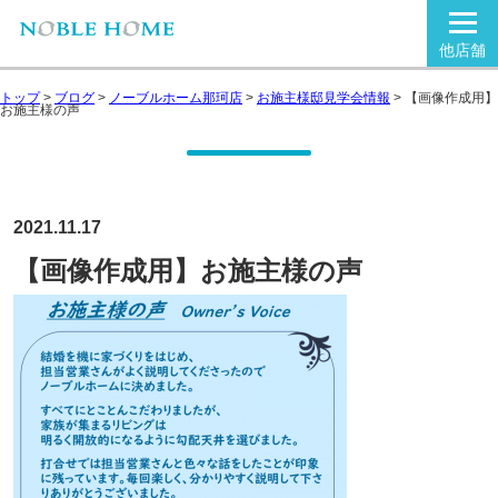
他店舗
トップ
>
ブログ
>
ノーブルホーム那珂店
>
お施主様邸見学会情報
>
【画像作成用】
お施主様の声
2021.11.17
【画像作成用】お施主様の声