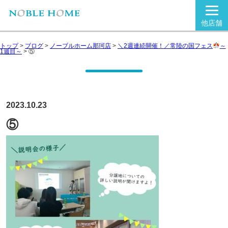
他店舗
トップ
>
ブログ
>
ノーブルホーム那珂店
>
＼2週連続開催！／常陸の国フェス
～
1週目～
>
⑤
2023.10.23
⑤