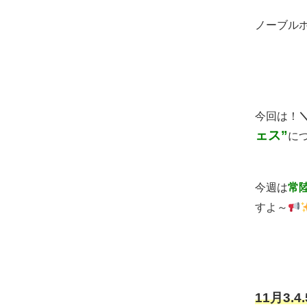
ノーブル
今回は！
ェス”
に
今週は
常
すよ～
11月3