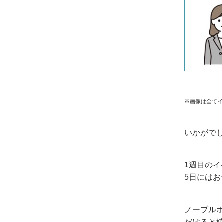
※画像は全て
いかがで
1週目の
5日には
ノーブル
だけると