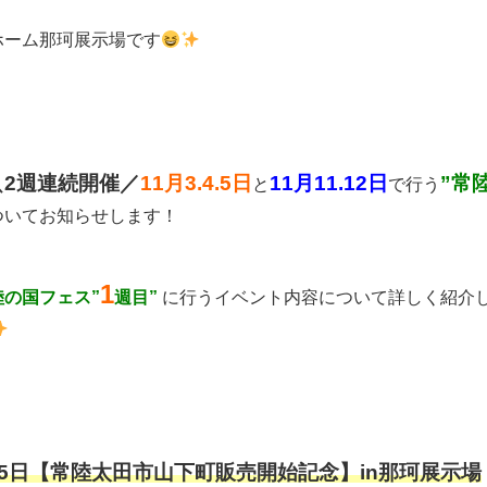
ホーム那珂展示場です
2週連続開催／
11月3.4.5日
11月11.12日
”常
＼
と
で行う
ついてお知らせします！
1
陸の国フェス
”
週目”
に行うイベント内容について詳しく紹介
.4.5日【常陸太田市山下町販売開始記念】in那珂展示場