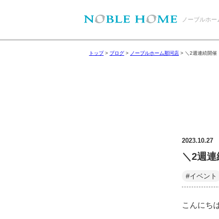
ノーブルホー
トップ
>
ブログ
>
ノーブルホーム那珂店
>
＼2週連続開催
2023.10.27
＼2週
#イベント
こんにち