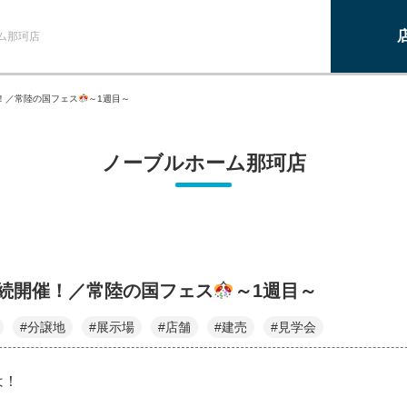
ム那珂店
！／常陸の国フェス
～1週目～
ノーブルホーム那珂店
連続開催！／常陸の国フェス
～1週目～
#分譲地
#展示場
#店舗
#建売
#見学会
は！