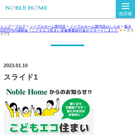
他店舗
トップ
>
ブログ
>
ノーブルホーム那珂店
>
ノーブルホーム那珂店おしらせ
>
最大
100万円の補助金！こどもエコ住まい支援事業給付金がスタートしました
>
スラ
イド1
2023.01.10
スライド1