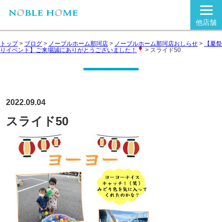
他店舗
トップ
>
ブログ
>
ノーブルホーム那珂店
>
ノーブルホーム那珂店おしらせ
>
【夏祭
りイベント】ご来場誠にありがとうございました！
>
スライド50
2022.09.04
スライド50