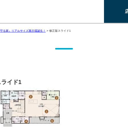
守る家』リアルサイズ展示場誕生！
>
修正版スライド1
ライド1