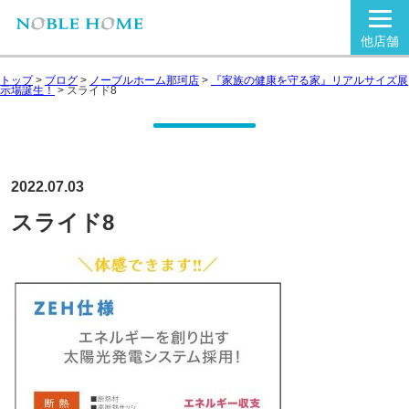
他店舗
トップ
>
ブログ
>
ノーブルホーム那珂店
>
『家族の健康を守る家』リアルサイズ展
示場誕生！
>
スライド8
2022.07.03
スライド8