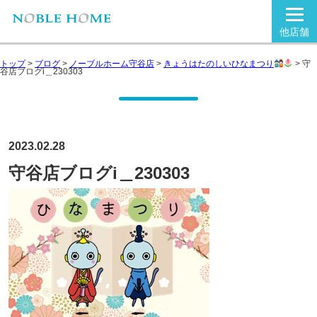
他店舗
トップ
>
ブログ
>
ノーブルホーム守谷店
>
きょうはたのしいひなまつり
>
守
谷店ブログi＿230303
2023.02.28
守谷店ブログi＿230303