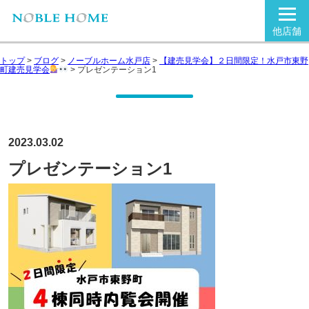
他店舗
トップ
>
ブログ
>
ノーブルホーム水戸店
>
【建売見学会】２日間限定！水戸市東野
町建売見学会
>
プレゼンテーション1
2023.03.02
プレゼンテーション1