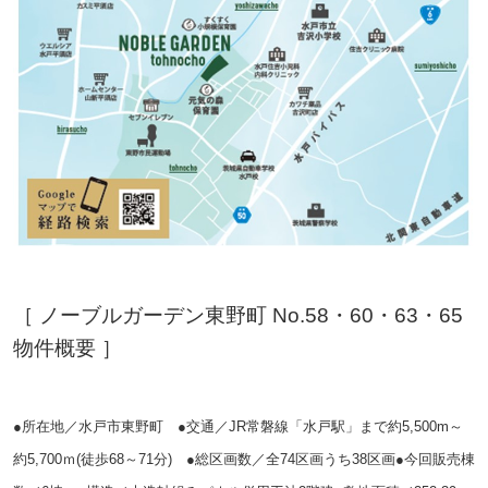
［ ノーブルガーデン東野町 No.58・60・63・65
物件概要 ］
●所在地／水戸市東野町 ●交通／JR常磐線「水戸駅」まで約5,500m～
約5,700ｍ(徒歩68～71分) ●総区画数／全74区画うち38区画
●今回販売棟