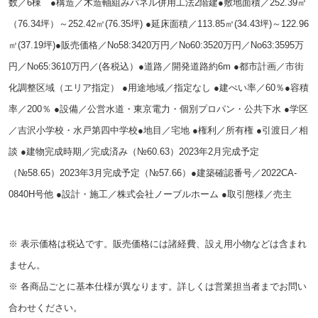
数／6棟 ●構造／木造軸組みパネル併用工法2階建
●敷地面積／252.39㎡
（76.34坪）～252.42㎡(76.35坪) ●延床面積／113.85㎡(34.43坪)～122.96
㎡(37.19坪)
●販売価格／No58:3420万円／No60:3520万円／No63:3595万
円／No65:3610万円／(各税込）
●道路／開発道路約6m ●都市計画／市街
化調整区域（エリア指定） ●用途地域／指定なし ●建ぺい率／60％
●容積
率／200％ ●設備／公営水道・東京電力・個別プロパン・公共下水 ●学区
／吉沢小学校・水戸第四中学校
●地目／宅地 ●権利／所有権 ●引渡日／相
談 ●建物完成時期／完成済み（№60.63）2023年2月完成予定
（№58.65）2023年3月完成予定（№57.66）
●建築確認番号／2022CA‐
0840H号他 ●設計・施工／株式会社ノーブルホーム ●取引態様／売主
※ 表示価格は税込です。販売価格には諸経費、設え用小物などは含まれ
ません。
※ 各商品ごとに基本仕様が異なります。詳しくは営業担当者までお問い
合わせください。