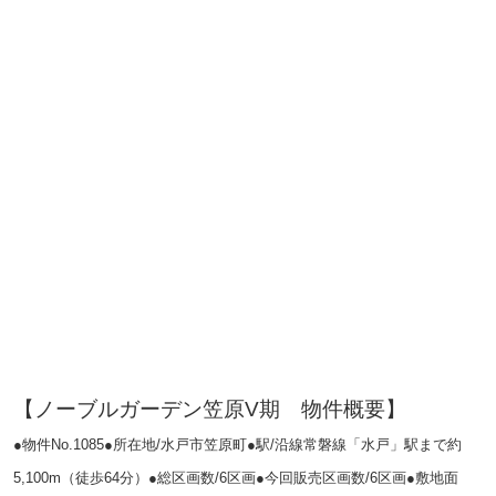
【ノーブルガーデン笠原V期 物件概要】
●物件No.1085●所在地/水戸市笠原町●駅/沿線常磐線「水戸」駅まで約
5,100m（徒歩64分）
●総区画数/6区画●今回販売区画数/6区画●
敷地面