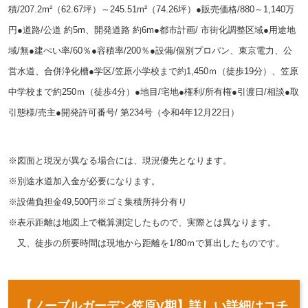
積/207.2m²（62.67坪）～245.51m²（74.26坪）●販売価格/880～1,140万
円●道路/公道 約5m、開発道路 約6m●都市計画/ 市街化調整区域●用途地
域/無●
建ぺい率/60％●容積率/200％●設備/個別プロパン、東京電力、公
営水道、合併浄化槽●学区/笠原小学校まで約1,450ｍ（徒歩19
分）、笠原
中学校まで約250ｍ（徒歩4分）●地目/宅地●
権利/所有権●引渡日/相談●取
引態様/売主●開発許可番号/ 第234号（令和4年12月22日）
※図面と現況が異なる場合には、現況優先となります。
※別途水道加入金が必要になります。
※設備負担金49,500円
※ゴミ集積所持分有り
※表示距離は地図上で概算測定したもので、実際とは異なります。
又、徒歩の所要時間は現地から距離を1/80ｍで算出したものです。
【ノーブルガーデン笠原V期】詳しい詳細はコチ