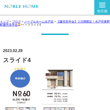
他店舗
トップ
>
ブログ
>
ノーブルホーム水戸店
>
【建売見学会】２日間限定！水戸市東野
町建売見学会
>
スライド4
2023.02.28
スライド4