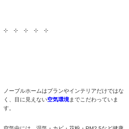
⊹ ⊹ ⊹ ⊹ ⊹
ノーブルホームはプランやインテリアだけではな
く、目に見えない
空気環境
までこだわっていま
す。
空気中には、湿気・カビ・花粉・PM2.5など健康