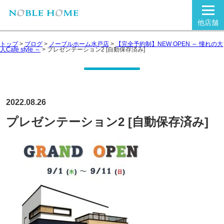
他店舗
トップ
>
ブログ
>
ノーブルホーム水戸店
>
【完全予約制】NEW OPEN ～ 憧れの大
人Café style ～
>
プレゼンテーション2 [自動保存済み]
2022.08.26
プレゼンテーション2 [自動保存済み]