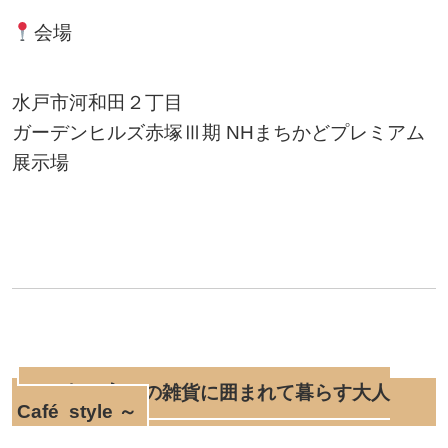
会場
水戸市河和田２丁目
ガーデンヒルズ赤塚Ⅲ期 NHまちかどプレミアム
展示場
～お気に入りの雑貨に囲まれて暮らす大人
Café style ～