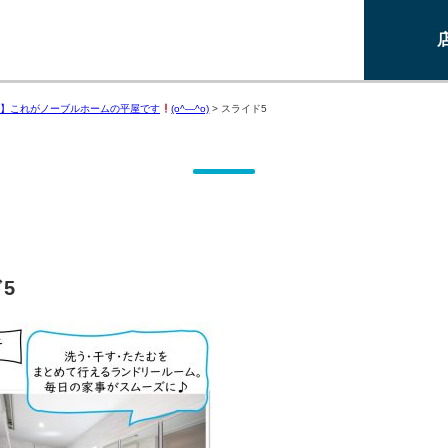
】これがノーブルホームの平屋です
(o^―^o)
>
スライド5
5