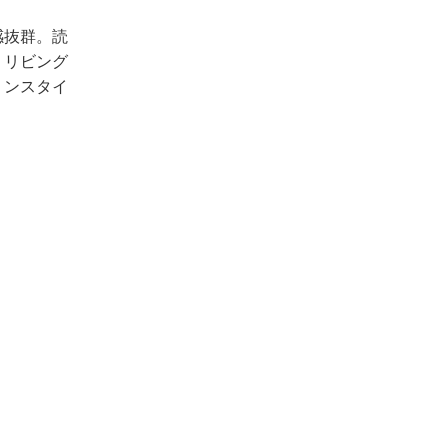
感抜群。読
。リビング
リンスタイ