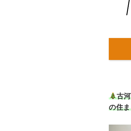
古河
の住ま