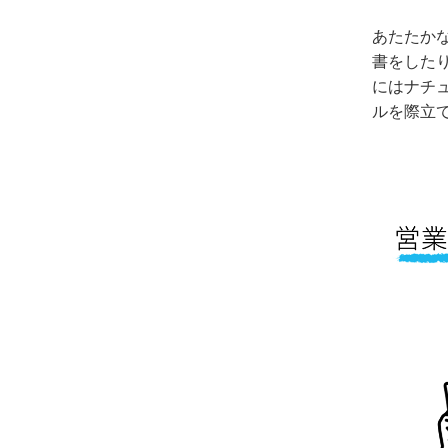
あたたか
書をした
にはナチ
ルを際立