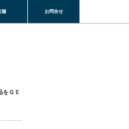
店舗
お問合せ
品をＧＥ