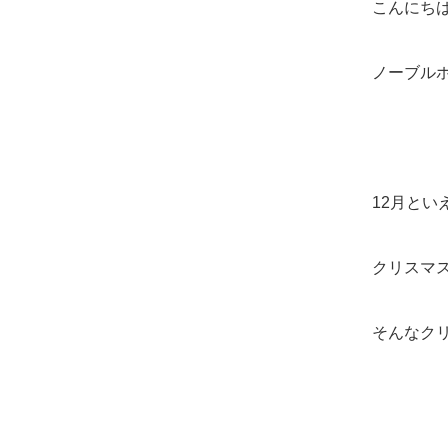
こんにち
ノーブル
12月と
クリスマ
そんなク