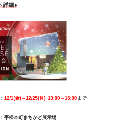
ト詳細♦
：
12/1(金)～12/25(月) 10:00～16:00
まで
所：平松本町まちかど展示場