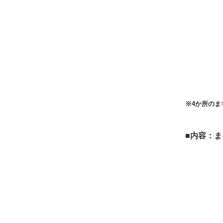
小山市
古河市
古河市
※4か所のま
■内容：