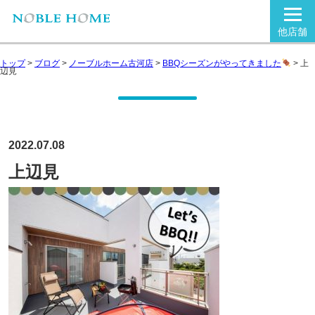
他店舗
トップ
>
ブログ
>
ノーブルホーム古河店
>
BBQシーズンがやってきました
>
上
辺見
2022.07.08
上辺見