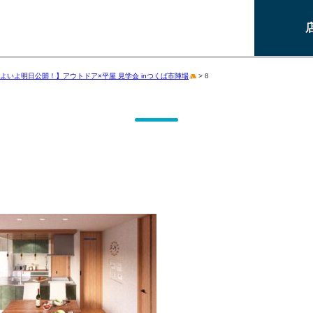
よいよ明日公開！】アウトドア×平屋 見学会 inつくば市陣場
>
8