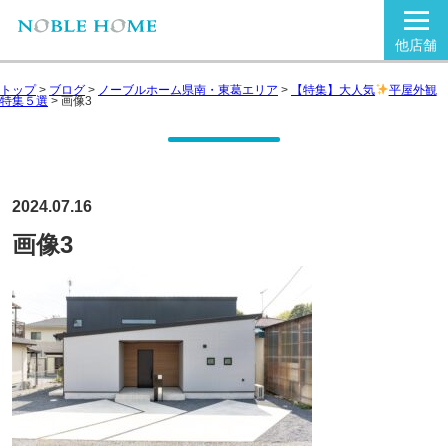
他店舗
トップ
>
ブログ
>
ノーブルホーム県南・東葛エリア
>
【特集】大人気
平屋外観
特集５選
>
画像3
2024.07.16
画像3