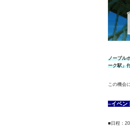
ノーブル
ーク駅」
この機会
–イベン
■日程：20