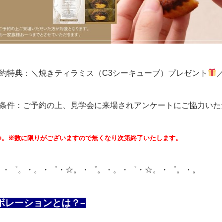
予約特典：＼焼きティラミス（C3シーキューブ）プレゼント
象条件：ご予約の上、見学会に来場されアンケートにご協力いた
つ。※数に限りがございますので無くなり次第終了いたします。
。・゜。・。・゜・☆。・゜。・。・゜・☆。・゜。・。
ラボレーションとは？–