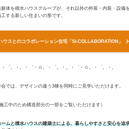
造躯体を積水ハウスグループが、それ以外の外装・内装・設備
施工する新しい住まいの形です。
ハウスとのコラボレーション住宅「SI-COLLABORATION」
。・゜。・。・゜・☆。・゜。・。・゜・☆。・゜。・。
学会では、デザインの違う3棟を同時にご見学いただけます。
は施工中のため構造部分の一部をご覧いただけます）
ホームと積水ハウスの建築士による、暮らしやすさと安心を追