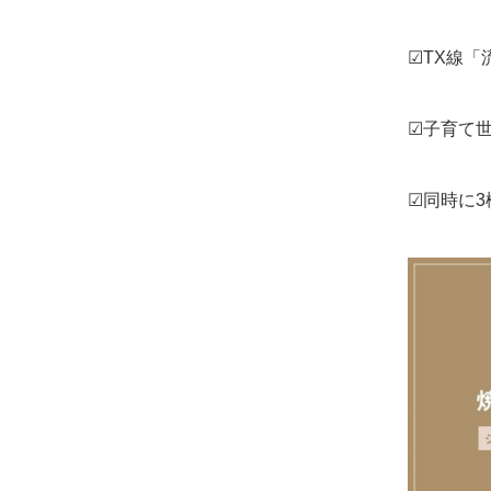
☑TX線
☑子育て
☑同時に3