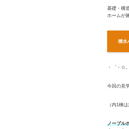
基礎・構
ホームが
積水
・゜・☆
今回の見
（内1棟
ノーブル