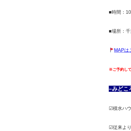
■時間：10
■場所：
MAPは
※ご予約し
–みどこ
☑積水ハ
☑従来よ