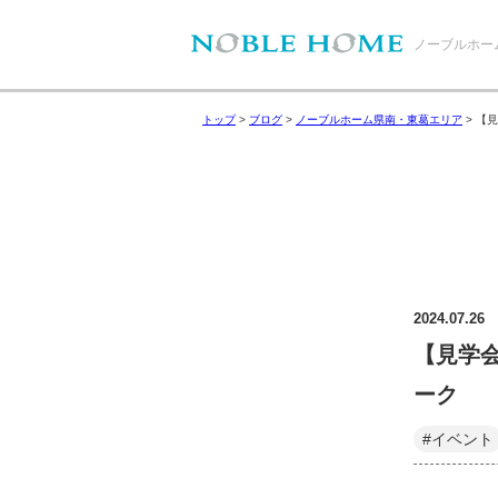
ノーブルホー
トップ
>
ブログ
>
ノーブルホーム県南・東葛エリア
>
【見
2024.07.26
【見学
ーク
#イベント