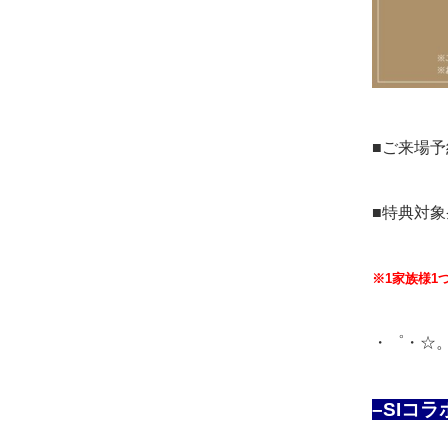
■ご来場
■特典対
※1家族様1
・゜・☆
–SIコ