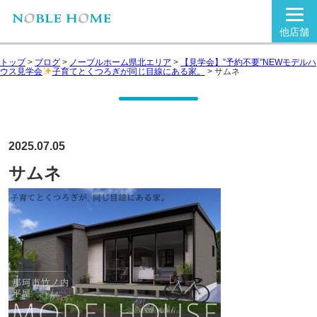
他店舗
トップ
>
ブログ
>
ノーブルホーム県北エリア
>
【見学会】”予約不要”NEWモデルハ
ウス見学会
子育てとくつろぎが同じ目線にある家。
>
サムネ
2025.07.05
サムネ