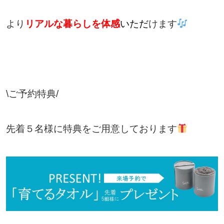
より
リアルな暮らしを体感
いただ
けます
\
ご予約特典
/
先着５名様に特典をご用意しております