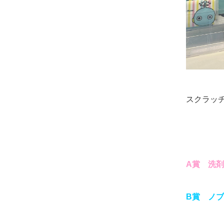
スクラッ
A賞 洗
B賞 ノ