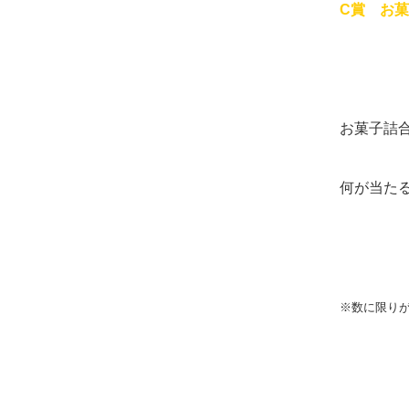
C賞 お
お菓子詰
何が当た
※数に限り