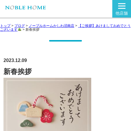
他店舗
トップ
>
ブログ
>
ノーブルホームかしわ沼南店
>
【ご挨拶】あけましておめでとう
ございます
>
新春挨拶
2023.12.09
新春挨拶