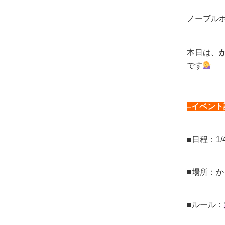
ノーブル
本日は、
です
–イベント
■日程：1/
■場所：
■ルール：