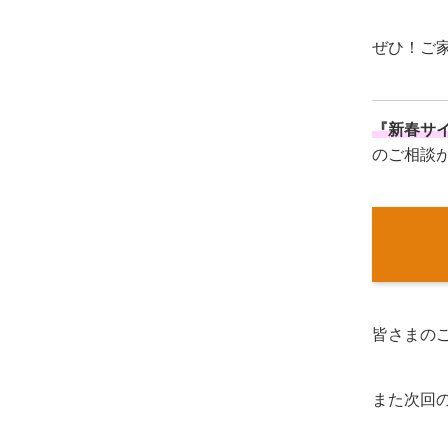
ぜひ！ご
『新春サ
のご相談
皆さまの
また次回