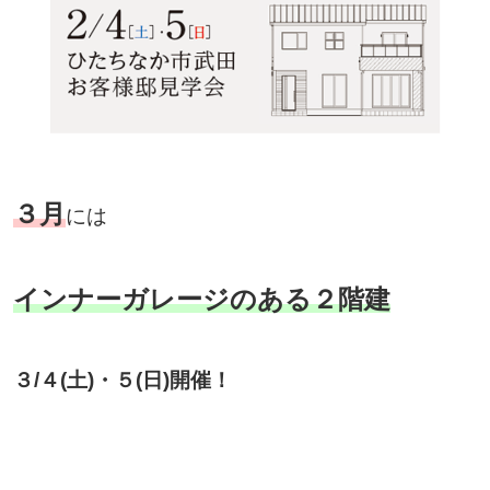
３月
には
インナーガレージのある２階建
３/４(土)・５(日)開催！