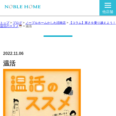
他店舗
トップ
>
ブログ
>
ノーブルホームかしわ沼南店
>
【コラム】寒さを乗り越えよう！
温活のススメ
>
温活
2022.11.06
温活