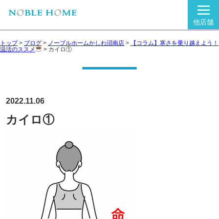
他店舗
トップ
>
ブログ
>
ノーブルホームかしわ沼南店
>
【コラム】寒さを乗り越えよう！
温活のススメ
>
カイロ①
2022.11.06
カイロ①