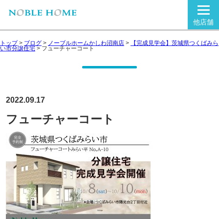
他店舗
トップ
>
ブログ
>
ノーブルホームかしわ沼南店
>
【完成見学会】茨城県つくばみら
い市分譲住宅
>
フューチャーコート
2022.09.17
フューチャーコート