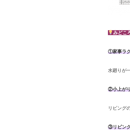
みどこ
①家事ラ
水廻りが
②小上が
リビング
③リビン