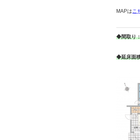
MAPは
こ
◆間取り：
◆延床面積：