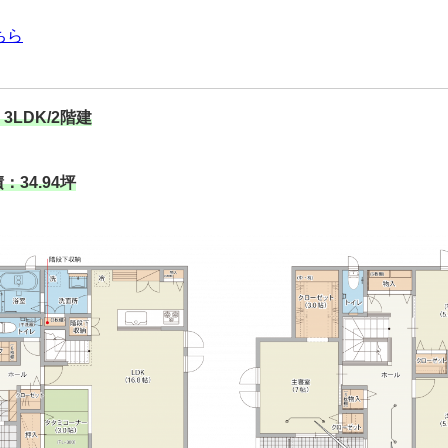
ちら
3LDK/2階建
34.94坪