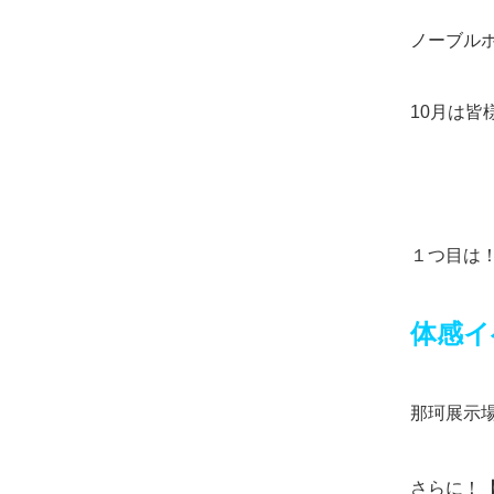
ノーブル
10月は皆
１つ目は
体感
那珂展示
さらに！