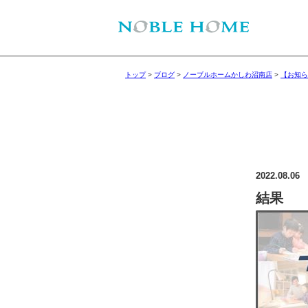
トップ
>
ブログ
>
ノーブルホームかしわ沼南店
>
【お知ら
2022.08.06
結果